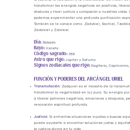
transformar las energías negativas en positivas, libera
ataduras y traer justicia y compasión a nuestras vidas. 
podemos experimentar una profunda purificación espir
También se le conoce como: Zadykiel, Sachiel, Tzadkie
Zedekiel y Zidekiel.
Día:
Sábado
Rayo:
Violeta
Código sagrado:
389
Astro que rige:
Júpiter y Saturno
Signos zodiacales que rige:
Sagitario, Capricornio,
FUNCIÓN Y PODERES DEL ARCÁNGEL URIEL
Transmutación:
Zadquiel es el maestro de la transmut
transformar la negatividad en luz pura. Su energía pur
a liberar patrones negativos, emociones y bloqueos, p
renovación espiritual profunda.
Justicia:
Si enfrentas situaciones injustas o buscas equi
puede ayudarte a encontrar soluciones justas y equita
la justicia divina en tu vida.