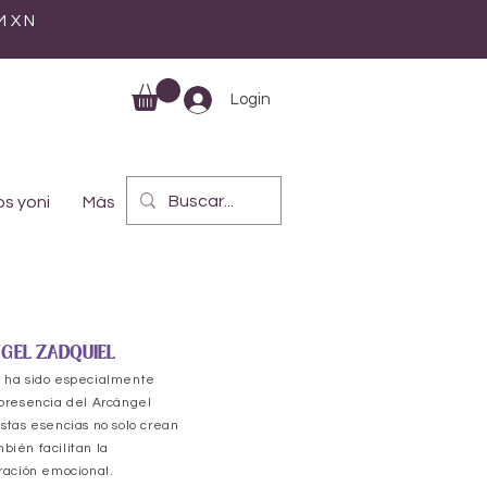
 MXN
Login
s yoni
Más
NGEL ZADQUIEL
n ha sido especialmente
 presencia del Arcángel
stas esencias no solo crean
bién facilitan la
ración emocional.