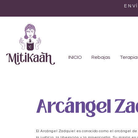
ENV
INICIO
Rebajas
Terapia
Arcángel Za
El Arcángel Zadquiel es conocido como el arcángel de 
la justicia, la liberación y la misericordia. Su misión es