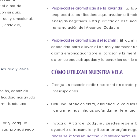
r el alma de
Propiedades aromáticas de la lavanda:
La la
Con su guía,
propiedades purificadoras que ayudan a limpia
itual y emocional.
energías negativas. Esta purificación es fund
l, Zadakiel,
transmutación del Arcángel Zadquiel.
Propiedades aromáticas del jazmín:
El jazmín
capacidad para elevar el ánimo y promover un
aroma embriagador abre el corazón y la mente,
de emociones atrapadas y la conexión con lo d
 Acuario y Pisics.
CÓMO UTILIZAR NUESTRA VELA
Escoge un espacio o altar personal en donde p
ación, capaz de
interrupciones.
ificadora nos ayuda
ermitiendo una
Con una intención clara, enciende la vela los 
llama mientras inhalas profundamente el arom
librio, Zadquiel
Invoca al Arcángel Zadquiel, puedes repetir l
tivas, promoviendo
ayudarte a transmutar y liberar energías nega
ángel de la transmutación y la misericordia, 