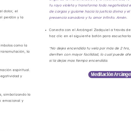
tu rayo violeta y transforma toda negatividad e
l dolor, el
de cargas y guíame hacia la justicia divina y el
l perdón y la
presencia sanadora y tu amor infinito. Amén.
Conecta con el Arcángel Zadquiel a través de
haz clic en el siguiente botón para escucharla
ímbolos como la
*No dejes encendida tu vela por más de 2 hrs, 
 transmutación, la
derriten con mayor facilidad, lo cual puede afe
si la dejas mas tiempo encendida.
mación espiritual.
Meditación Arcángel
egatividad y
a, simbolizando la
n emocional y