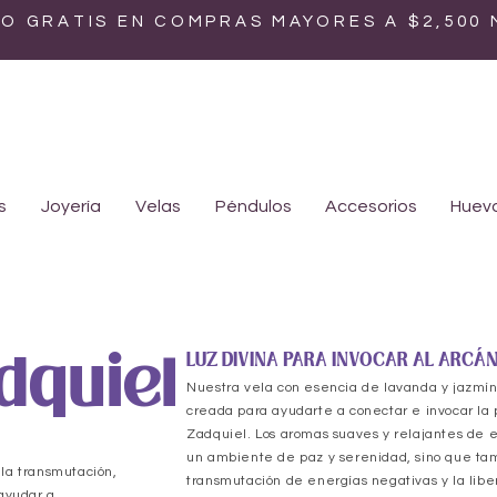
ÍO GRATIS EN COMPRAS MAYORES A $2,500
s
Joyería
Velas
Péndulos
Accesorios
Huevo
dquiel
LUZ DIVINA PARA INVOCAR AL ARCÁ
Nuestra vela con esencia de lavanda y jazmí
creada para ayudarte a conectar e invocar la
Zadquiel. Los aromas suaves y relajantes de e
un ambiente de paz y serenidad, sino que tam
la transmutación,
transmutación de energías negativas y la libe
 ayudar a