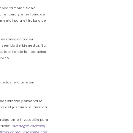
vanda también tiene
r el aura y el entorno de
amental para el trabajo de
 es conocido por su
 sentido de bienestar. Su
 facilitando la liberación
ivino.
uedas relajarte sin
días sábado y observa la
a del jazmín y la lavanda.
a siguiente invocación para
tivas:
"Arcángel Zadquiel,
te llamo ahora. Rodéame con