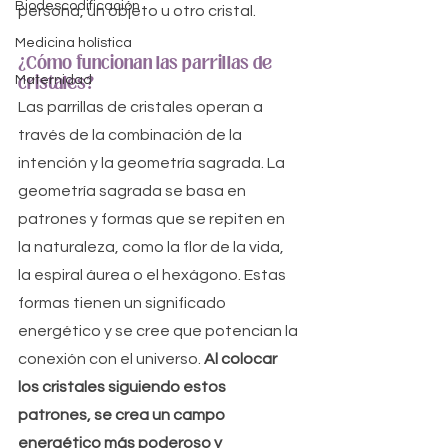
Biodescodificación
persona, un objeto u otro cristal.
Medicina holística
¿Cómo funcionan las parrillas de 
cristales?
Maternidad
Las parrillas de cristales operan a 
través de la combinación de la 
intención y la geometría sagrada. La 
geometría sagrada se basa en 
patrones y formas que se repiten en 
la naturaleza, como la flor de la vida, 
la espiral áurea o el hexágono. Estas 
formas tienen un significado 
energético y se cree que potencian la 
conexión con el universo. 
Al colocar 
los cristales siguiendo estos 
patrones, se crea un campo 
energético más poderoso y 