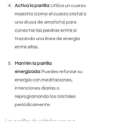
Activa la parrilla:
 Utiliza un cuarzo 
maestro (como el cuarzo cristal o 
una drusa de amatista) para 
conectar las piedras entre sí 
trazando una línea de energía 
entre ellas.
Mantén la parrilla 
energizada:
 Puedes reforzar su 
energía con meditaciones, 
intenciones diarias o 
reprogramando los cristales 
periódicamente.
Las parrillas de cristales son una 
herramienta poderosa para potenciar 