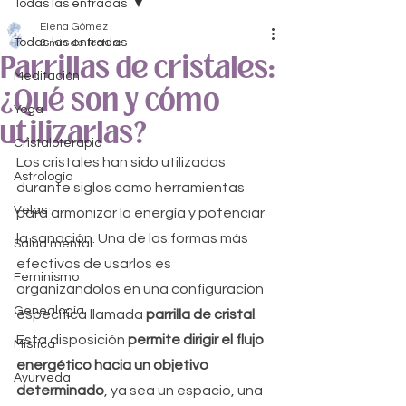
Todas las entradas
Elena Gómez
Todas las entradas
3 min de lectura
Parrillas de cristales:
Meditación
¿Qué son y cómo
Yoga
utilizarlas?
Cristaloterapia
Los cristales han sido utilizados 
Astrología
durante siglos como herramientas 
Velas
para armonizar la energía y potenciar 
la sanación. Una de las formas más 
Salud mental
efectivas de usarlos es 
Feminismo
organizándolos en una configuración 
Genealogía
específica llamada 
parrilla de cristal
. 
Esta disposición 
permite dirigir el flujo 
Mística
energético hacia un objetivo 
Ayurveda
determinado
, ya sea un espacio, una 