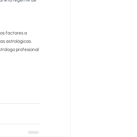
planeta regente de 
os factores a 
as astrológicas. 
rólogo profesional 