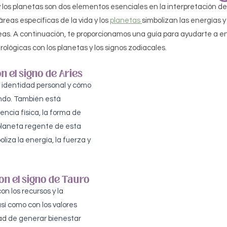
 los planetas son dos elementos esenciales en la interpretación de 
eas específicas de la vida y los 
planetas 
simbolizan las energías y
as. A continuación, te proporcionamos una guía para ayudarte a e
rológicas con los planetas y los signos zodiacales.
n el signo de Aries
 identidad personal y cómo 
do. También está 
encia física, la forma de 
l planeta regente de esta 
liza la energía, la fuerza y 
on el signo de Tauro
n los recursos y la 
así como con los valores 
ad de generar bienestar 