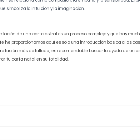
ién se relaciona con la compasión, la empatía y la sensibilidad. El 
e simboliza la intuición y la imaginación.
etación de una carta astral es un proceso complejo y que hay much
te he proporcionamos aquí es solo una introducción básica a las cas
retación más detallada, es recomendable buscar la ayuda de un ast
ar tu carta natal en su totalidad.