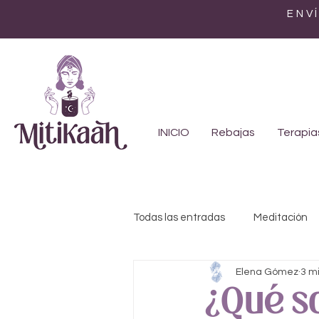
ENV
INICIO
Rebajas
Terapia
Todas las entradas
Meditación
Elena Gómez
3 m
Feminismo
Genealogía
¿Qué so