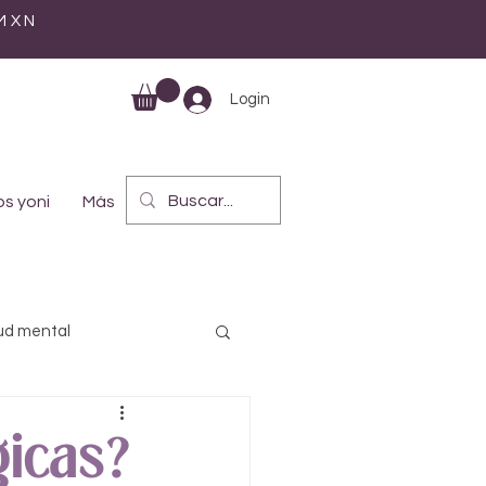
 MXN
Login
s yoni
Más
ud mental
lística
Maternidad
gicas?