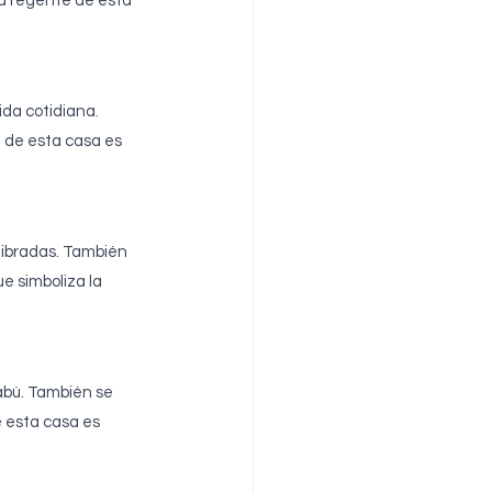
eta regente de esta 
ida cotidiana. 
 de esta casa es 
libradas. También 
ue simboliza la 
abú. También se 
e esta casa es 