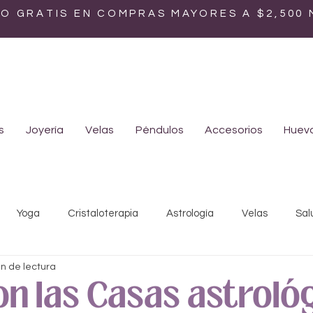
ÍO GRATIS EN COMPRAS MAYORES A $2,500
s
Joyería
Velas
Péndulos
Accesorios
Huevo
Yoga
Cristaloterapia
Astrología
Velas
Sal
in de lectura
Mística
Ayurveda
Biodescodificación
Medicina ho
n las Casas astroló