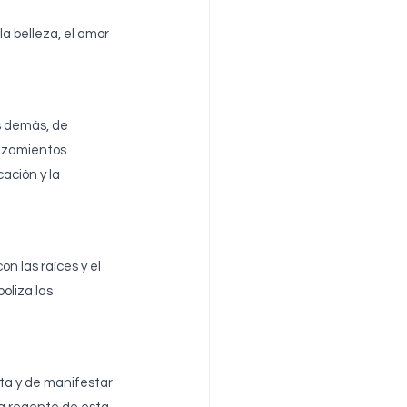
a belleza, el amor 
s demás, de 
lazamientos 
ación y la 
n las raíces y el 
oliza las 
ta y de manifestar 