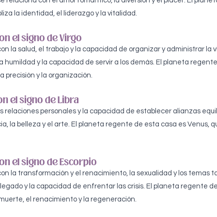
se relaciona con el amor romántico, la diversión y el placer. El plan
iza la identidad, el liderazgo y la vitalidad.
n el signo de Virgo
on la salud, el trabajo y la capacidad de organizar y administrar la v
a humildad y la capacidad de servir a los demás. El planeta regente
a precisión y la organización.
n el signo de Libra
s relaciones personales y la capacidad de establecer alianzas equi
cia, la belleza y el arte. El planeta regente de esta casa es Venus, q
on el signo de Escorpio
on la transformación y el renacimiento, la sexualidad y los temas t
 legado y la capacidad de enfrentar las crisis. El planeta regente d
 muerte, el renacimiento y la regeneración.