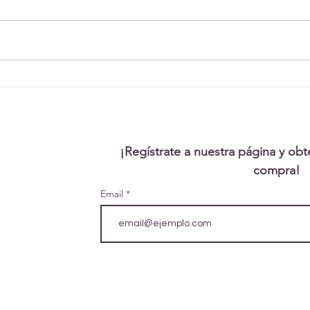
¿Con qué signo zodiacal
eres compatible?
¡Regístrate a nuestra página y ob
compra!
Email