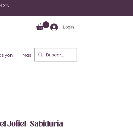
 MXN
Login
s yoni
Más
l Jofiel | Sabiduría