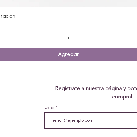
Vista rápida
utación
Agregar
¡Regístrate a nuestra página y ob
compra!
Email