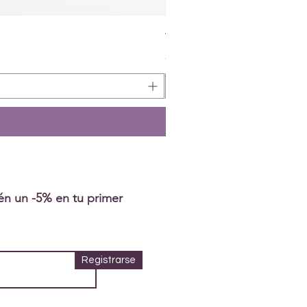
Vela Arcángel Chamuel | Am
Precio
$450.00
tén un -5% en tu primer
Registrarse