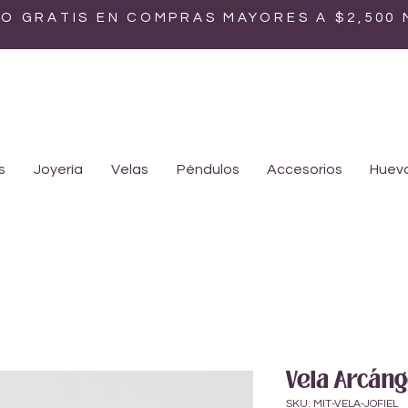
ÍO GRATIS EN COMPRAS MAYORES A $2,500
s
Joyería
Velas
Péndulos
Accesorios
Huevo
Vela Arcánge
SKU: MIT-VELA-JOFIEL