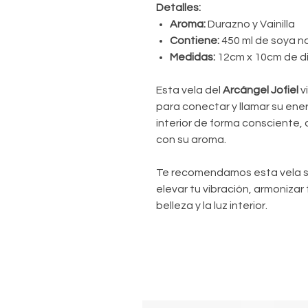
Detalles:
Aroma:
Durazno y Vainilla
Contiene:
450 ml de soya n
Medidas:
12cm x 10cm de 
Esta vela del
Arcángel Jofiel
v
para conectar y llamar su ener
interior de forma consciente, 
con su aroma.
Te recomendamos esta vela si
elevar tu vibración, armoniza
belleza y la luz interior.