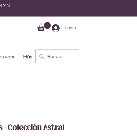
 MXN
Login
s yoni
Más
 - Colección Astral