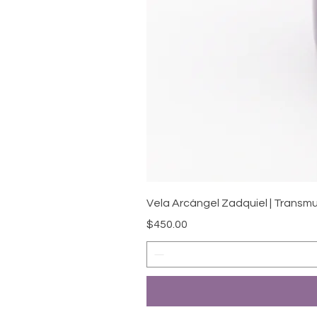
Vela Arcángel Zadquiel | Transm
Precio
$450.00