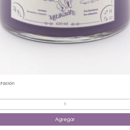
Vista rápida
utación
Agregar