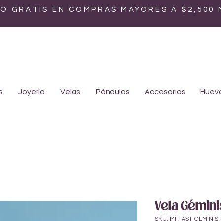
ÍO GRATIS EN COMPRAS MAYORES A $2,500
s
Joyería
Velas
Péndulos
Accesorios
Huevo
Vela Géminis
SKU: MIT-AST-GEMINIS