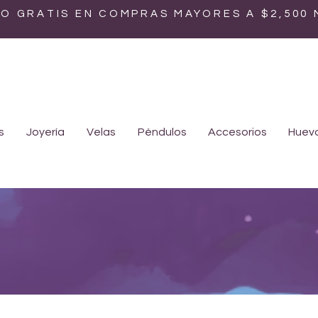
ÍO GRATIS EN COMPRAS MAYORES A $2,500
s
Joyería
Velas
Péndulos
Accesorios
Huevo