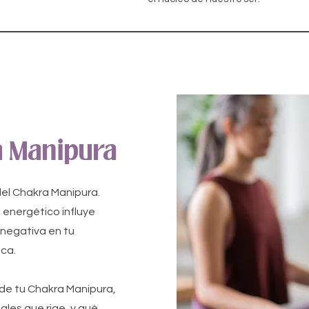
a Manipura
el Chakra Manipura.
energético influye
 negativa en tu
ica.
 de tu Chakra Manipura,
ales que rige, y qué