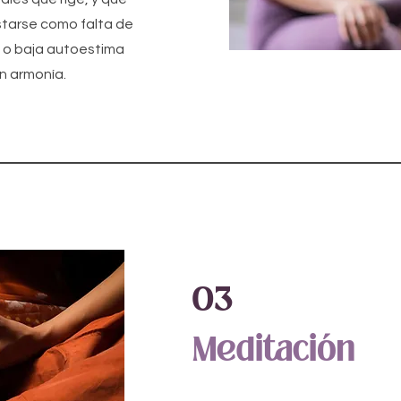
starse como falta de
s o baja autoestima
n armonía.
03
Meditación