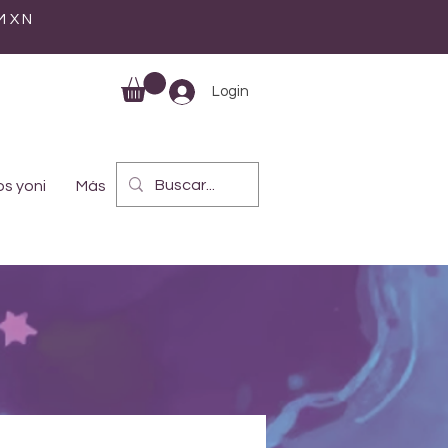
 MXN
Login
s yoni
Más