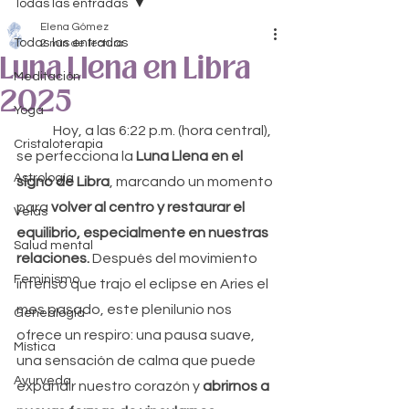
Todas las entradas
Elena Gómez
Todas las entradas
2 min de lectura
Luna Llena en Libra
Meditación
2025
Yoga
	Hoy, a las 6:22 p.m. (hora central), 
Cristaloterapia
se perfecciona la 
Luna Llena en el 
Astrología
signo de Libra
, marcando un momento 
para 
volver al centro y restaurar el 
Velas
equilibrio, especialmente en nuestras 
Salud mental
relaciones. 
Después del movimiento 
Feminismo
intenso que trajo el eclipse en Aries el 
mes pasado, este plenilunio nos 
Genealogía
ofrece un respiro: una pausa suave, 
Mística
una sensación de calma que puede 
Ayurveda
expandir nuestro corazón y 
abrirnos a 