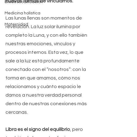
nuevas formas de vincularnos.
Biodescodificación
Medicina holística
Las lunas llenas son momentos de 
Maternidad
revelación. La luz solar ilumina por 
completo la Luna, y con ello también 
nuestras emociones, vínculos y 
procesos internos. Esta vez, lo que 
sale a la luz está profundamente 
conectado con el “nosotros”: con la 
forma en que amamos, cómo nos 
relacionamos y cuánto espacio le 
damos a nuestra verdad personal 
dentro de nuestras conexiones más 
cercanas.
Libra es el signo del equilibrio
, pero 