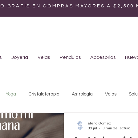
ÍO GRATIS EN COMPRAS MAYORES A $2,500
s
Joyería
Velas
Péndulos
Accesorios
Huevo
Yoga
Cristaloterapia
Astrología
Velas
Salu
Mística
Ayurveda
Biodescodificación
Medicina hol
Elena Gómez
30 jul
3 min de lectura