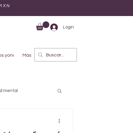
 MXN
Login
s yoni
Más
d mental
ística
Maternidad