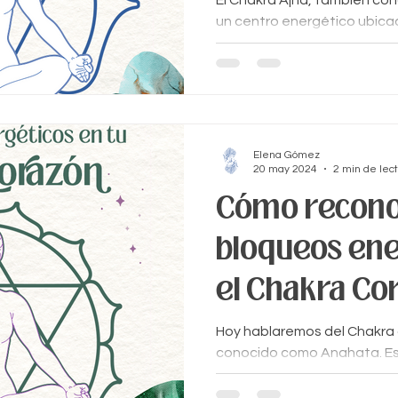
El Chakra Ajna, también con
un centro energético ubicad
cejas. Este chakra regula n
Elena Gómez
20 may 2024
2 min de lec
Cómo recono
bloqueos ene
el Chakra Co
Hoy hablaremos del Chakra 
conocido como Anahata. Es
situado en el centro del pec