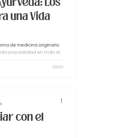
Ayurveda: Los
ra una Vida
tema de medicina originario
ndo popularidad en todo el
ístico
ra
iar con el