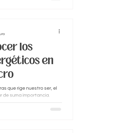
ura
cer los
rgéticos en
cro
as que rige nuestro ser, el
r de suma importancia.
el abdomen