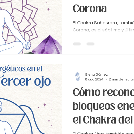
Corona
El Chakra Sahasrara, tambi
Corona, es el séptimo y últ
cuerpo, ubicado en la parte .
Elena Gómez
8 ago 2024
2 min de lectu
Cómo recono
bloqueos ene
el Chakra del