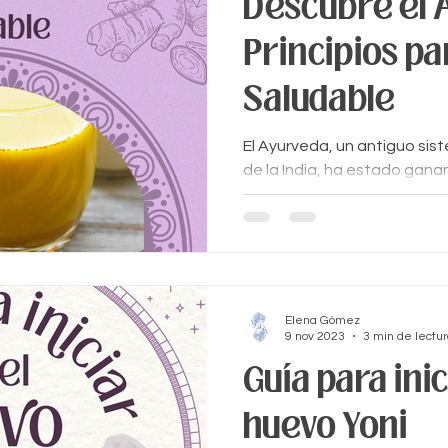
Descubre el 
Principios pa
Saludable
El Ayurveda, un antiguo sis
de la India, ha estado gana
mundo como un enfoque hol
Elena Gómez
9 nov 2023
3 min de lectu
Guía para inic
huevo Yoni