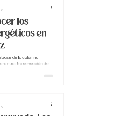
ura
cer los
rgéticos en
íz
la base de la columna
para nuestra sensación de
exión...
ura