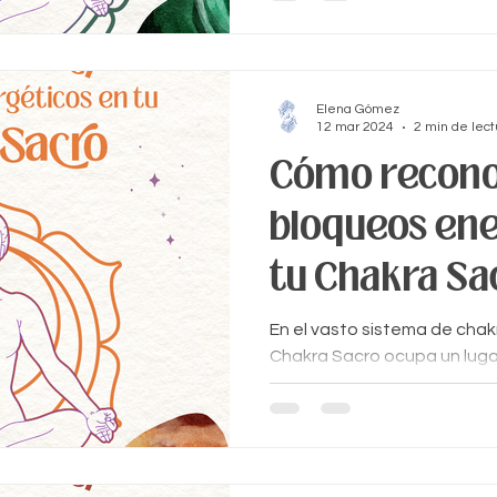
Elena Gómez
12 mar 2024
2 min de lect
Cómo recono
bloqueos ene
tu Chakra Sa
En el vasto sistema de chakr
Chakra Sacro ocupa un luga
Ubicado en la zona baja d