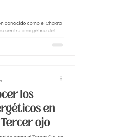
én conocido como el Chakra
imo centro energético del
..
ra
cer los
rgéticos en
 Tercer ojo