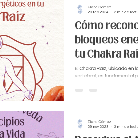
Elena Gómez
20 feb 2024
2 min de lect
Cómo recono
bloqueos ene
tu Chakra Ra
El Chakra Raíz, ubicado en 
vertebral, es fundamental 
seguridad, estabilidad y con
Elena Gómez
29 nov 2023
3 min de lect