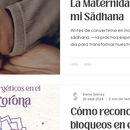
La Maternid
mi Sādhana
Antes de convertirme en m
sādhana —la práctica espiri
día para transformar nuest
principalmente sobre el tap
práctica de asanas, en la m
pranayama o al elegir cons
con los que nutría mi cuerpo
Elena Gómez
26 sept 2024
2 min de lec
Cómo recono
bloqueos en 