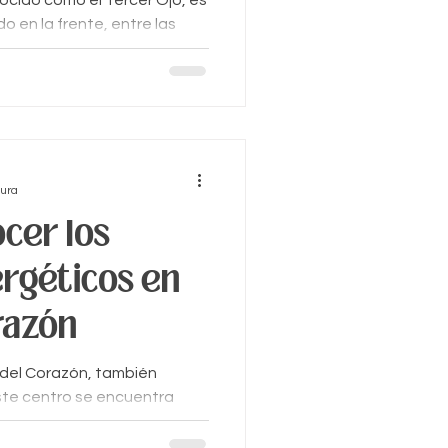
ocido como el Tercer Ojo, es
o en la frente, entre las
uest
tura
cer los
rgéticos en
razón
del Corazón, también
te centro se encuentra
ho...