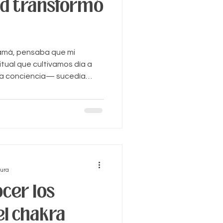
ad transformó
amá, pensaba que mi
tual que cultivamos día a
ra conciencia— sucedía
ete de yoga: durante mi
editación, a través del
cientemente los alimentos
.
tura
cer los
el chakra