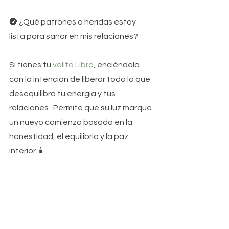
🌚 
¿Qué patrones o heridas estoy 
lista para sanar en mis relaciones?
Si tienes tu 
velita Libra
, enciéndela 
con la intención de liberar todo lo que 
desequilibra tu energía y tus 
relaciones.  Permite que su luz marque 
un nuevo comienzo basado en la 
honestidad, el equilibrio y la paz 
interior. 🕯