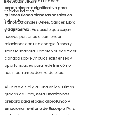
La energía de esta Luna será 
Biodescodificación
especialmente significativa para 
Medicina holística
quienes tienen planetas natales en 
Maternidad
signos cardinales (Aries, Cáncer, Libra 
y Capricornio). 
Es posible que surjan 
Numerología
nuevas personas o comiencen 
relaciones con una energía fresca y 
transformadora. También puede traer 
claridad sobre vínculos existentes y 
oportunidades para redefinir cómo 
nos mostramos dentro de ellos.
Al unirse el Sol y la Luna en los últimos 
grados de Libra,
 esta lunación nos 
prepara para el paso al profundo y 
emocional territorio de Escorpio
. Pero 