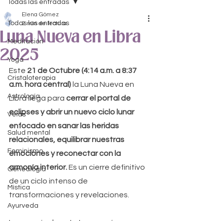
Todas las entradas
Elena Gómez
Todas las entradas
2 min de lectura
Luna Nueva en Libra
Meditación
2025
Yoga
Este
 21 de Octubre (4:14 a.m. a 8:37 
Cristaloterapia
a.m. hora central)
 la Luna Nueva en 
Astrología
Libra llega para 
cerrar el portal de 
eclipses y abrir un nuevo ciclo lunar 
Velas
enfocado en sanar las heridas 
Salud mental
relacionales, equilibrar nuestras 
Feminismo
emociones y reconectar con la 
armonía interior. 
Es un cierre definitivo 
Genealogía
de un ciclo intenso de 
Mística
transformaciones y revelaciones. 
Ayurveda