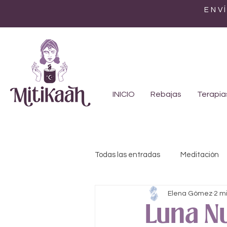
ENV
INICIO
Rebajas
Terapia
Todas las entradas
Meditación
Elena Gómez
2 m
Feminismo
Genealogía
Luna N