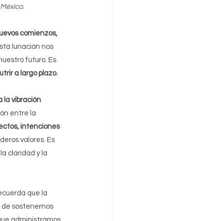
 México.
uevos comienzos, 
Esta lunación nos 
uestro futuro. Es 
rir a largo plazo.
la vibración 
ón entre la 
ectos, intenciones 
eros valores. Es 
 claridad y la 
recuerda que la 
 de sostenernos 
que administramos 