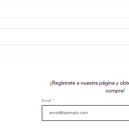
Cómo reconocer los
bloqueos energéticos
en el Plexo Solar
¡Regístrate a nuestra página y ob
compra!
Email