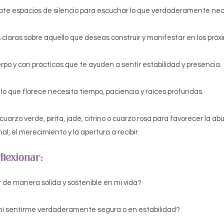
date espacios de silencio para escuchar lo que verdaderamente nec
 claras sobre aquello que deseas construir y manifestar en los pró
po y con prácticas que te ayuden a sentir estabilidad y presencia.
o que florece necesita tiempo, paciencia y raíces profundas.
 cuarzo verde, pirita, jade, citrino o cuarzo rosa para favorecer la ab
l, el merecimiento y la apertura a recibir.
flexionar:
 de manera sólida y sostenible en mi vida?
 mí sentirme verdaderamente segura o en estabilidad?