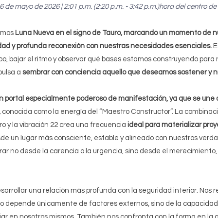
16 de mayo de 2026 | 2:01 p.m
. 
(2:20 p.m. - 3:42 p.m.)
hora
 del centro de
emos 
Luna Nueva en el signo de Tauro, marcando un momento de n
idad y profunda reconexión con nuestras necesidades esenciales.
 
rpo, bajar el ritmo y observar qué bases estamos construyendo para n
ulsa a 
sembrar con conciencia aquello que deseamos sostener y nut
n portal especialmente poderoso de manifestación, ya que se une a 
,
 conocida como la energía del “Maestro Constructor”. La combinaci
o y la vibración 22 crea una frecuencia 
ideal para materializar proy
de un lugar más consciente, estable y alineado con nuestros verdad
 no desde la carencia o la urgencia, sino desde el merecimiento, la
esarrollar una relación más profunda con la seguridad interior. Nos 
no depende únicamente de factores externos, sino de la capacidad
ar en nosotros mismos. También nos confronta con la forma en la 