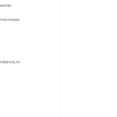
esitas.
ximos meses.
undancia, la 