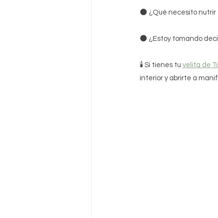
🌑 ¿Qué necesito nutrir
🌑 ¿Estoy tomando deci
🕯 Si tienes tu 
velita de T
interior y abrirte a man