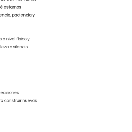
é estamos 
ncia, paciencia y 
 nivel físico y 
eza o silencio 
ecisiones 
ra construir nuevas 