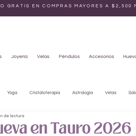
ÍO GRATIS EN COMPRAS MAYORES A $2,500
s
Joyería
Velas
Péndulos
Accesorios
Huevo
Yoga
Cristaloterapia
Astrología
Velas
Sal
in de lectura
Mística
Ayurveda
Biodescodificación
Medicina ho
ueva en Tauro 2026