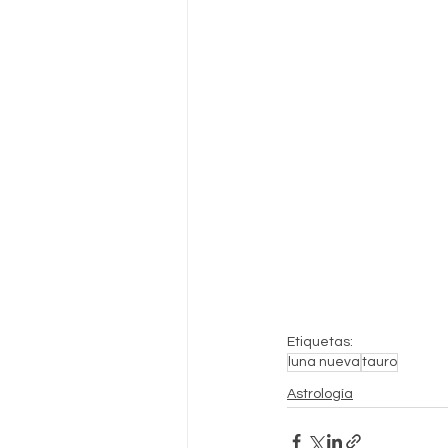
Etiquetas:
luna nueva
tauro
Astrología