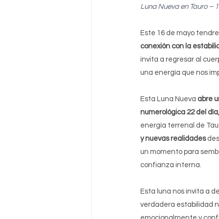
Luna Nueva 
en
 Tauro – 
Este 16 de mayo tendr
conexión con la estabil
invita a regresar al cue
una energía que nos imp
Esta Luna Nueva 
abre u
numerológica 22 del día
energía terrenal de Taur
y nuevas realidades 
des
un momento para sembrar
confianza interna.
Esta luna nos invita a d
verdadera estabilidad 
emocionalmente y confi