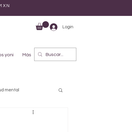
 MXN
Login
s yoni
Más
ud mental
lística
Maternidad