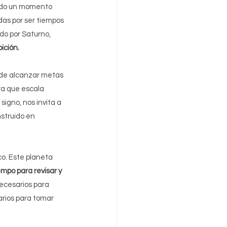
ando un momento 
das por ser tiempos 
do por Saturno, 
ición. 
 de alcanzar metas 
ra que escala 
gno, nos invita a 
struido en 
o. Este planeta 
empo para revisar y 
ecesarios para 
arios para tomar 