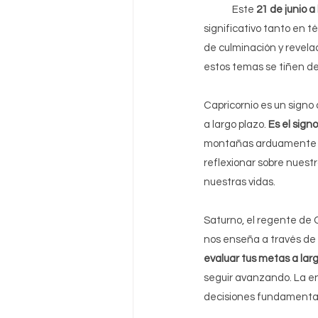
	Este
 21 de junio a
significativo tanto en 
de culminación y revelac
estos temas se tiñen de
Capricornio es un signo
a largo plazo. 
Es el signo
montañas arduamente par
reflexionar sobre nuest
nuestras vidas.
Saturno, el regente de 
nos enseña a través de la
evaluar tus metas a larg
seguir avanzando. La en
decisiones fundamentada