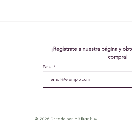
Descubre el Ayurveda:
Los Principios para una
Vida Saludable
¡Regístrate a nuestra página y ob
compra!
Email
© 2026 Creado por Mítikaah ∞