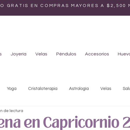
ÍO GRATIS EN COMPRAS MAYORES A $2,500
s
Joyería
Velas
Péndulos
Accesorios
Huevo
Yoga
Cristaloterapia
Astrología
Velas
Sal
in de lectura
Mística
Ayurveda
Biodescodificación
Medicina ho
lena en Capricornio