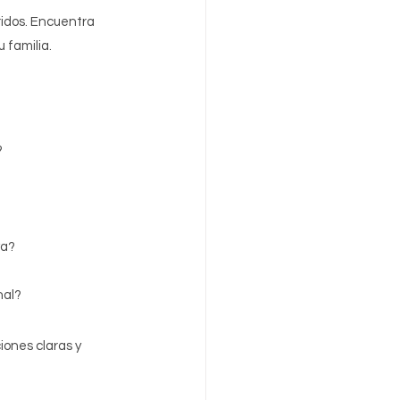
ridos. Encuentra 
 familia.
?
va?
nal?
ones claras y 