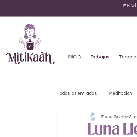
ENV
INICIO
Rebajas
Terapia
Todas las entradas
Meditación
Elena Gómez
2 m
Feminismo
Genealogía
Luna L