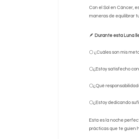
Con el Sol en Cáncer, e
maneras de equilibrar tu
🪶 
Durante esta Luna lle
🌕 
¿Cuáles son mis meta
🌕
¿Estoy satisfecho con 
🌕
¿Qué responsabilidad
🌕
¿Estoy dedicando sufi
Esta es la noche perfec
prácticas que te guíen h