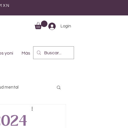
 MXN
Login
s yoni
Más
ud mental
lística
Maternidad
 2024